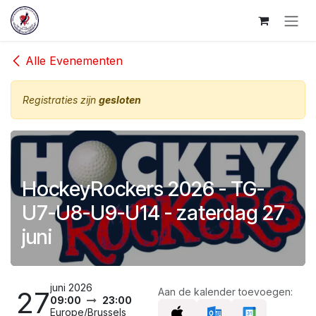
Overslaan naar inhoud
Alle Evenementen
Registraties zijn
gesloten
HockeyRockers 2026 - TG-
U7-U8-U9-U14 - zaterdag 27
juni
juni 2026
27
Aan de kalender toevoegen:
09:00
23:00
Europe/Brussels