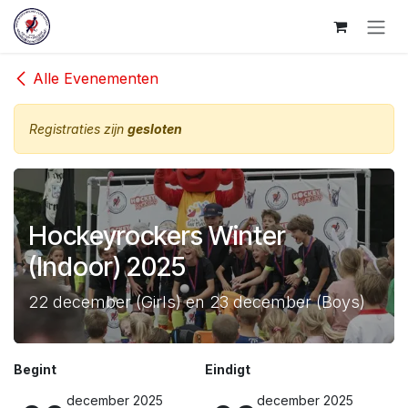
Overslaan naar inhoud
Alle Evenementen
Registraties zijn
gesloten
Hockeyrockers Winter
(Indoor) 2025
22 december (Girls) en 23 december (Boys)
Begint
Eindigt
december 2025
december 2025