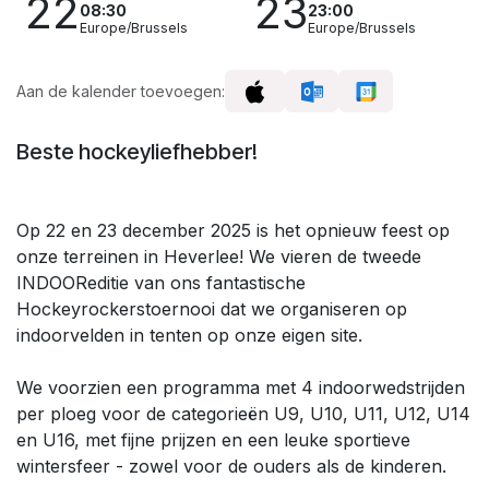
22
23
08:30
23:00
Europe/Brussels
Europe/Brussels
Aan de kalender toevoegen:
Beste hockeyliefhebber!
Op 22 en 23 december 2025 is het opnieuw feest op
onze terreinen in Heverlee! We vieren de tweede
INDOOReditie van ons fantastische
Hockeyrockerstoernooi dat we organiseren op
indoorvelden in tenten op onze eigen site.
We voorzien een programma met 4 indoorwedstrijden
per ploeg voor de categorieën U9, U10, U11, U12, U14
en U16, met fijne prijzen en een leuke sportieve
wintersfeer - zowel voor de ouders als de kinderen.