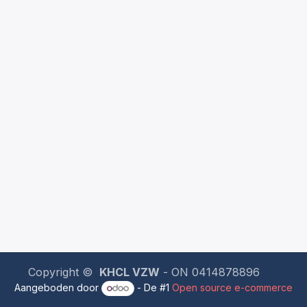
Copyright ©
KHCL VZW
- ON 0414878896
Aangeboden door
- De #1
Open source e-commerce