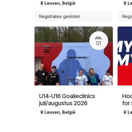
Leuven
,
België
L
Registraties gesloten
Regis
JUL.
01
U14-U16 Goalieclinics
Hoc
juli/augustus 2026
for
Leuven
,
België
L