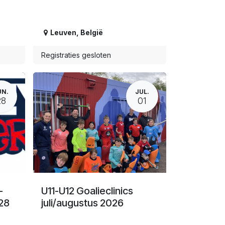
Leuven
,
België
Registraties gesloten
UN.
JUL.
28
01
-
U11-U12 Goalieclinics
28
juli/augustus 2026