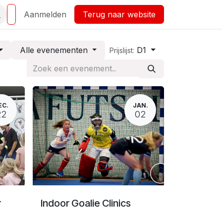
Aanmelden
Terug naar website
Alle evenementen
D1
Prijslijst:
EC.
JAN.
22
02
r
Indoor Goalie Clinics