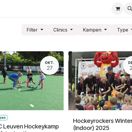
rveringen
Contact
Filter
Clinics
Kampen
Type
OKT.
D
27
pen
Hockeyrockers Winte
 Leuven Hockeykamp
(Indoor) 2025