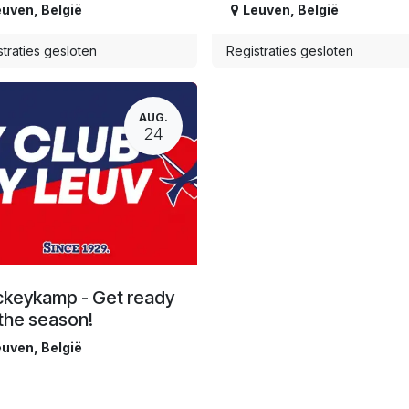
euven
,
België
Leuven
,
België
traties gesloten
Registraties gesloten
AUG.
24
keykamp - Get ready
 the season!
euven
,
België