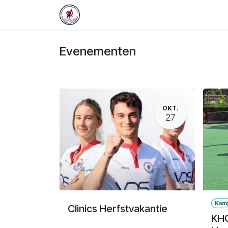
Overslaan naar inhoud
Startpagina
Evenementen
Rese
Evenementen
OKT.
27
Kam
Clinics Herfstvakantie
KHC