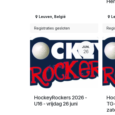
Her
Leuven
,
België
L
Registraties gesloten
Regis
JUN.
26
HockeyRockers 2026 -
Hoc
U16 - vrijdag 26 juni
TG-
zat