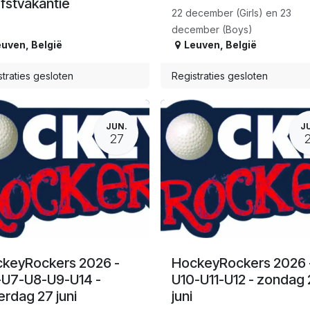
fstvakantie
22 december (Girls) en 23
december (Boys)
euven
,
België
Leuven
,
België
traties gesloten
Registraties gesloten
JUN.
J
27
keyRockers 2026 -
HockeyRockers 2026 
U7-U8-U9-U14 -
U10-U11-U12 - zondag 
erdag 27 juni
juni